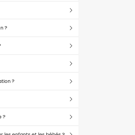
n ?
?
tion ?
e ?
 les enfants et les bébés ?