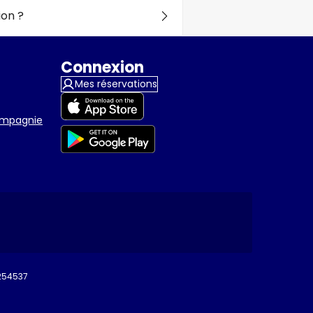
on ?
Connexion
Mes réservations
compagnie
9254537