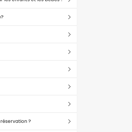
e?
 réservation ?