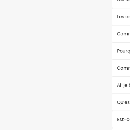
Les e
Comme
Pourq
Comme
Ai-je
Qu’es
Est-c